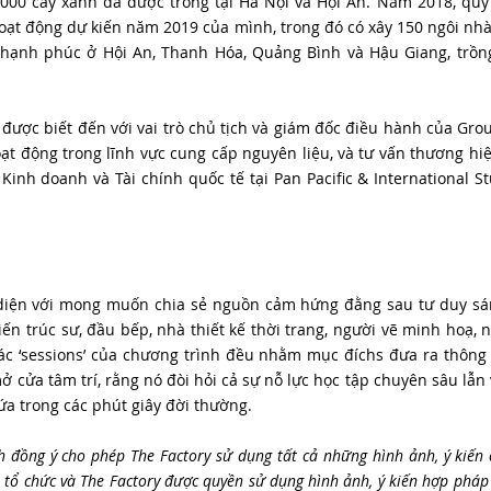
7.000 cây xanh đã được trồng tại Hà Nội và Hội An. Năm 2018, quỹ
oạt động dự kiến năm 2019 của mình, trong đó có xây 150 ngôi nhà
 hạnh phúc ở Hội An, Thanh Hóa, Quảng Bình và Hậu Giang, trồn
được biết đến với vai trò chủ tịch và giám đốc điều hành của Group
ạt động trong lĩnh vực cung cấp nguyên liệu, và tư vấn thương hiệ
 Kinh doanh và Tài chính quốc tế tại Pan Pacific & International S
n diện với mong muốn chia sẻ nguồn cảm hứng đằng sau tư duy sán
iến trúc sư, đầu bếp, nhà thiết kế thời trang, người vẽ minh hoạ, 
 các ‘sessions’ của chương trình đều nhằm mục đíchs đưa ra thông 
mở cửa tâm trí, rằng nó đòi hỏi cả sự nỗ lực học tập chuyên sâu lẫn
ứa trong các phút giây đời thường.
 đồng ý cho phép The Factory sử dụng tất cả những hình ảnh, ý kiến 
 tổ chức và The Factory được quyền sử dụng hình ảnh, ý kiến hợp pháp v