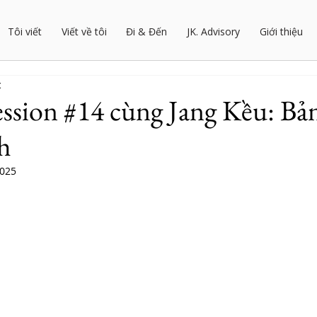
Tôi viết
Viết về tôi
Đi & Đến
JK. Advisory
Giới thiệu
c
ession #14 cùng Jang Kều: Bả
h
2025