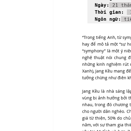
Ngày:
 21 thá
Thời gian: 
 
Ngôn ngữ:
 ti
“Trong tiếng Anh, từ sym
hay để mô tả một “sự ho
“symphony” là một ý niệ
nghệ thuật nói chung đ
những kinh nghiệm rút 
Xanh), Jang Kều mang đế
tưởng chừng như điên kh
Jang Kều là nhà sáng lậ
vùng bị ảnh hưởng bởi th
nhau, trong đó chương t
cho người dân nghèo. Ch
giá từ thiện, 50% do ch
năm, với sự tham gia thi