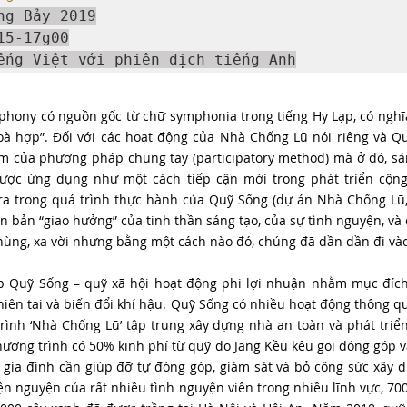
ng Bảy 2019
15-17g00
ếng Việt với phiên dịch tiếng Anh
phony có nguồn gốc từ chữ symphonia trong tiếng Hy Lạp, có nghĩa
à hợp”. Đối với các hoạt động của Nhà Chống Lũ nói riêng và Qu
m của phương pháp chung tay (participatory method) mà ở đó, sáng
ược ứng dụng như một cách tiếp cận mới trong phát triển cộng
ra trong quá trình thực hành của Quỹ Sống (dự án Nhà Chống Lũ
n bản “giao hưởng” của tinh thần sáng tạo, của sự tình nguyện, và
ùng, xa vời nhưng bằng một cách nào đó, chúng đã dần dần đi vào 
p Quỹ Sống – quỹ xã hội hoạt động phi lợi nhuận nhằm mục đích
iên tai và biến đổi khí hậu. Quỹ Sống có nhiều hoạt động thông qu
rình ‘Nhà Chống Lũ’ tập trung xây dựng nhà an toàn và phát triển
ương trình có 50% kinh phí từ quỹ do Jang Kều kêu gọi đóng góp và
ủ gia đình cần giúp đỡ tự đóng góp, giám sát và bỏ công sức xây d
ện nguyện của rất nhiều tình nguyện viên trong nhiều lĩnh vực, 70