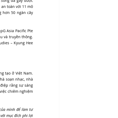
 Sống đã gây được 
 an toàn với 11 mô 
g hơn 50 ngàn cây 
G Asia Pacific Pte 
u và truyền thông. 
tudies – Kyung Hee 
g tạo ở Việt Nam. 
nhà soạn nhạc, nhà 
điệp rằng sự sáng 
 việc chiêm nghiệm 
của mình để làm tư 
ới mục đích phi lợi 