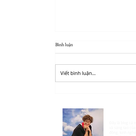
Bình luận
Viết bình luận...
Giao lưu & Giới thiệu sách "Tuổi
thơ lắm chuyện buồn cười" của tác
giả Jang Kều
​Jang Kều -
Đây là blog cá n
và sáng tạo của
đồng, kinh nghi