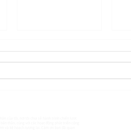
Thư gửi những người bạn-đồng-
Quỹ S
hành của Sống nhân ngày Noel
Lan t
2024
đồng
 Chuyên gia Tư vấn Chiến lược
hân của tôi, nơi tôi chia sẻ hành trình chiến lược
 bản thân, cùng với các hoạt động phát triển cộng
ệm và kế hoạch tương lai. Cảm ơn bạn đã quan