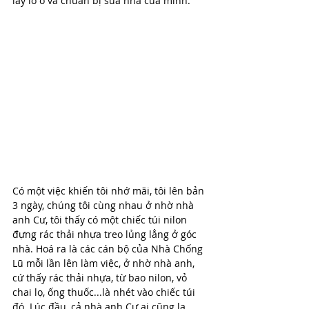
lấy lồ ô và chuẩn bị sửa nhà của mình. 
Có một việc khiến tôi nhớ mãi, tôi lên bản 
3 ngày, chúng tôi cùng nhau ở nhờ nhà 
anh Cư, tôi thấy có một chiếc túi nilon 
đựng rác thải nhựa treo lủng lẳng ở góc 
nhà. Hoá ra là các cán bộ của Nhà Chống 
Lũ mỗi lần lên làm việc, ở nhờ nhà anh, 
cứ thấy rác thải nhựa, từ bao nilon, vỏ 
chai lọ, ống thuốc...là nhét vào chiếc túi 
đó. Lúc đầu, cả nhà anh Cư ai cũng lạ 