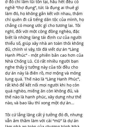
ở đó chỉ lầm lũi tồn tại, hầu hết đều có 
nghề “thợ đụng”, tức là đụng ai thuê gì 
làm đó, họ không gắn kết với nhau, thậm 
chí quên đi cả tiếng dân tộc của mình, họ 
chẳng có mong ước gì cho tương lai. Tôi 
nghĩ, đối với một cộng đồng nghèo, đặc 
biệt là những làng tái định cư của người 
thiểu số, giúp xây nhà an toàn thôi không 
đủ, chính vì vậy, tôi đã viết dự án “Làng 
Hạnh Phúc” - một phiên bản cao hơn của 
Nhà Chống Lũ. Có rất nhiều người bạn 
nghe thấy ý tưởng này của tôi đều cho  
dự án này là điên rồ, mơ mộng và mông 
lung quá. Thế nào là “Làng Hạnh Phúc”, 
rất khó để kết nối mọi người khi họ còn 
quá nghèo, miếng ăn còn không đủ, và 
thế nào là hạnh phúc, xây dựng như thế 
nào, và bao lâu thì xong một dự án...
Tôi cứ lẳng lặng cất ý tưởng đó đi, nhưng 
vẫn âm thầm làm với cái “mũ” là dự án 
làm nhà an toàn của chương trình Nhà 