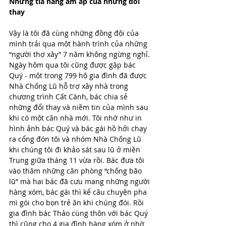
Những tia nắng ấm áp của những đổi 
thay
Vậy là tôi đã cùng những đồng đội của 
mình trải qua một hành trình của những 
“người thợ xây” 7 năm không ngừng nghỉ. 
Ngày hôm qua tôi cũng được gặp bác 
Quý - một trong 799 hộ gia đình đã được 
Nhà Chống Lũ hỗ trợ xây nhà trong 
chương trình Cất Cánh, bác chia sẻ 
những đổi thay và niềm tin của mình sau 
khi có một căn nhà mới. Tôi nhớ như in 
hình ảnh bác Quý và bác gái hồ hởi chạy 
ra cổng đón tôi và nhóm Nhà Chống Lũ 
khi chúng tôi đi khảo sát sau lũ ở miền 
Trung giữa tháng 11 vừa rồi. Bác đưa tôi 
vào thăm những căn phòng “chống bão 
lũ” mà hai bác đã cưu mang những người 
hàng xóm, bác gái thì kể câu chuyện pha 
mì gói cho bọn trẻ ăn khi chúng đói. Rồi 
gia đình bác Thảo cùng thôn với bác Quý 
thì cũng cho 4 gia đình hàng xóm ở nhờ 