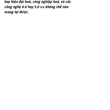
hay hiện đại hoá, công nghiệp hoá, và các 
công nghệ 4.0 hay 5.0 v.v không thể nào 
mang lại được.
Hãy cùng tôi trở thành những “nhà 
chống lũ”
Những cơn bão, lũ, sạt lở khủng khiếp 
trong năm 2020 cùng với đại dịch Covid 
đã tàn phá và lấy đi rất nhiều tính mạng 
và của cải vật chất của chúng ta. Cá nhân 
tôi trong 2 đợt Covid đã đứng ra gây quỹ 
gần 100 tấn gạo cho người khó khăn ở Sài 