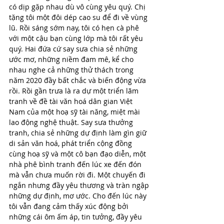
có dịp gặp nhau dù vô cùng yêu quý. Chị 
tặng tôi một đôi dép cao su để đi về vùng 
lũ. Rồi sáng sớm nay, tôi có hẹn cà phê 
với một cậu bạn cùng lớp mà tôi rất yêu 
quý. Hai đứa cứ say sưa chia sẻ những 
ước mơ, những niềm đam mê, kể cho 
nhau nghe cả những thử thách trong 
năm 2020 đầy bất chắc và biến động vừa 
rồi. Rồi gần trưa là ra dự một triển lãm 
tranh về đề tài văn hoá dân gian Việt 
Nam của một hoạ sỹ tài năng, miệt mài 
lao động nghệ thuật. Say sưa thưởng 
tranh, chia sẻ những dự định làm gìn giữ 
di sản văn hoá, phát triển cộng đồng 
cùng hoạ sỹ và một cô bạn đạo diễn, một 
nhà phê bình tranh đến lúc xe đến đón 
mà vẫn chưa muốn rời đi. Một chuyến đi 
ngắn nhưng đầy yêu thương và tràn ngập 
những dự định, mơ ước. Cho đến lúc này 
tôi vẫn đang cảm thấy xúc động bởi 
những cái ôm ấm áp, tin tưởng, đầy yêu 