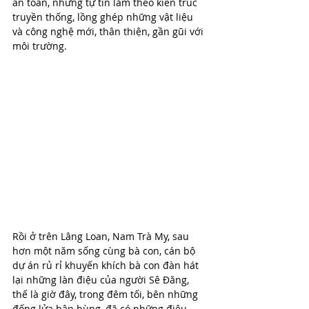
an toàn, nhưng tự tin làm theo kiến trúc 
truyền thống, lồng ghép những vật liệu 
và công nghệ mới, thân thiện, gần gũi với 
môi trường.
Rồi ở trên Lâng Loan, Nam Trà My, sau 
hơn một năm sống cùng bà con, cán bộ 
dự án rủ rỉ khuyến khích bà con đàn hát 
lại những làn điệu của người Sê Đăng, 
thế là giờ đây, trong đêm tối, bên những 
đống lửa bập bùng, đã có những điệu 