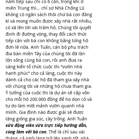
năm tiếp sau chỉ có 6 căn, trong khi ở 
miền Trung thì... chỉ sợ Nhà Chống Lũ 
không có ngân sách thôi chứ bà con đăng 
kí và mong muốn được xây nhà rất nhiều, 
có xã lên tới vài trăm hộ. Chúng tôi quyết 
định đi đường vòng, thay đổi cách thức 
tiếp cận với bà con không bằng từng hộ 
đơn lẻ nữa. Anh Tuấn, cán bộ phụ trách 
địa bàn miền Tây của chúng tôi đã lăn 
lộn sống cùng bà con, rồi anh đưa ra 
sáng kiến tổ chức cuộc thi “vườn nhà 
hạnh phúc” cho cả làng, cuộc thi này 
dành cả cho các hộ đã tham gia xây nhà 
với chúng tôi và những hộ chưa tham gia. 
Ý tưởng của cuộc thi là dự án sẽ cấp vốn 
cho mỗi hộ 200.000 đồng để họ dọn cỏ và 
tự do làm một mảnh vườn quanh nhà 
mình. Gia đình nào được giải sẽ được 
tặng giống gia súc, cây trồng. Anh Tuấn 
vừa động viên vừa trực tiếp hướng dẫn, 
cùng làm với bà con
. Thế là chỉ sau vài 
tháng, cả ngôi làng trở lên xanh tốt, nhà 