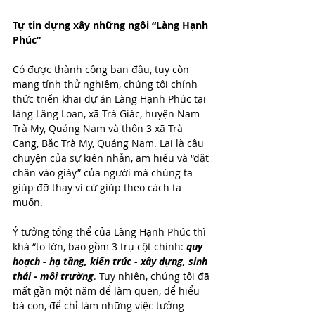
Tự tin dựng xây những ngôi “Làng Hạnh 
Phúc”
Có được thành công ban đầu, tuy còn 
mang tính thử nghiệm, chúng tôi chính 
thức triển khai dự án Làng Hạnh Phúc tại 
làng Lâng Loan, xã Trà Giác, huyện Nam 
Trà My, Quảng Nam và thôn 3 xã Trà 
Cang, Bắc Trà My, Quảng Nam. Lại là câu 
chuyện của sự kiên nhẫn, am hiểu và “đặt 
chân vào giày” của người mà chúng ta 
giúp đỡ thay vì cứ giúp theo cách ta 
muốn.
Ý tưởng tổng thể của Làng Hạnh Phúc thì 
khá “to lớn, bao gồm 3 trụ cột chính: 
quy 
hoạch - hạ tầng, kiến trúc - xây dựng, sinh 
thái - môi trường
. Tuy nhiên, chúng tôi đã 
mất gần một năm để làm quen, để hiểu 
bà con, để chỉ làm những việc tưởng 