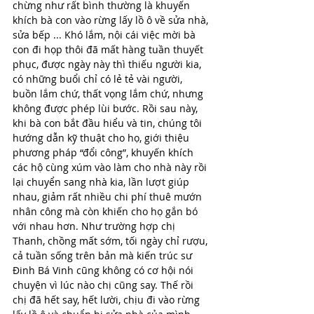
chừng như rất bình thường là khuyến 
khích bà con vào rừng lấy lồ ô về sửa nhà, 
sửa bếp ... Khó lắm, nội cái việc mời bà 
con đi họp thôi đã mất hàng tuần thuyết 
phục, được ngày này thì thiếu người kia, 
có những buổi chỉ có lẻ tẻ vài người, 
buồn lắm chứ, thất vọng lắm chứ, nhưng 
không được phép lùi bước. Rồi sau này, 
khi bà con bắt đầu hiểu và tin, chúng tôi 
hướng dẫn kỹ thuật cho họ, giới thiệu 
phương pháp “đổi công”, khuyến khích 
các hộ cùng xúm vào làm cho nhà này rồi 
lại chuyển sang nhà kia, lần lượt giúp 
nhau, giảm rất nhiều chi phí thuê mướn 
nhân công mà còn khiến cho họ gắn bó 
với nhau hơn. Như trường hợp chị 
Thanh, chồng mất sớm, tối ngày chỉ rượu, 
cả tuần sống trên bản mà kiến trúc sư 
Đinh Bá Vinh cũng không có cơ hội nói 
chuyện vì lúc nào chị cũng say. Thế rồi 
chị đã hết say, hết lười, chịu đi vào rừng 