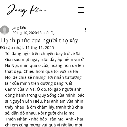
Jang Kều
20 thg 10, 2020
13 phút đọc
Hạnh phúc của người thợ xây
Đã cập nhật:
11 thg 11, 2025
Tôi đang ngồi trên chuyến bay trở về Sài 
Gòn sau một ngày rưỡi đầy ắp niềm vui ở 
Hà Nội, nhìn qua ô cửa, hoàng hôn đã lên 
thật đẹp. Chiều hôm qua tôi vừa ra Hà 
Nội để chia sẻ những “lời nhắn từ tương 
lai” của mình trên đường băng “Cất 
Cánh” của VTV1. Ở đó, tôi gặp người anh 
đồng hành trong Quỹ Sống của mình, bác 
sĩ Nguyễn Lân Hiếu, hai anh em vừa nhìn 
thấy nhau là ôm chầm lấy, tranh thủ chia 
sẻ, dặn dò nhau. Rồi người chị là mẹ 
Thiện Nhân - nhà báo Trần Mai Anh - hai 
chị em cũng mừng vui quá vì rất lâu mới 