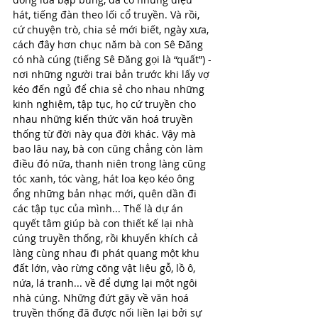
hát, tiếng đàn theo lối cổ truyền. Và rồi, 
cứ chuyện trò, chia sẻ mới biết, ngày xưa, 
cách đây hơn chục năm bà con Sê Đăng 
có nhà cúng (tiếng Sê Đăng gọi là “quất”) - 
nơi những người trai bản trước khi lấy vợ 
kéo đến ngủ để chia sẻ cho nhau những 
kinh nghiệm, tập tục, họ cứ truyền cho 
nhau những kiến thức văn hoá truyền 
thống từ đời này qua đời khác. Vậy mà 
bao lâu nay, bà con cũng chẳng còn làm 
điều đó nữa, thanh niên trong làng cũng 
tóc xanh, tóc vàng, hát loa kẹo kéo ông 
ổng những bản nhạc mới, quên dần đi 
các tập tục của mình... Thế là dự án 
quyết tâm giúp bà con thiết kế lại nhà 
cúng truyền thống, rồi khuyến khích cả 
làng cùng nhau đi phát quang một khu 
đất lớn, vào rừng cõng vật liệu gỗ, lồ ô, 
nứa, lá tranh... về để dựng lại một ngôi 
nhà cúng. Những đứt gãy về văn hoá 
truyền thống đã được nối liền lại bởi sự 