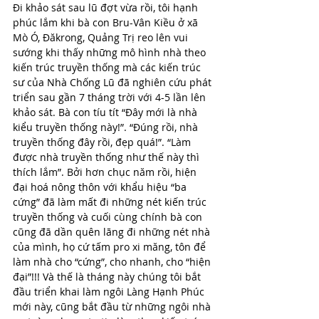
Đi khảo sát sau lũ đợt vừa rồi, tôi hạnh 
phúc lắm khi bà con Bru-Vân Kiều ở xã 
Mò Ó, Đăkrong, Quảng Trị reo lên vui 
sướng khi thấy những mô hình nhà theo 
kiến trúc truyền thống mà các kiến trúc 
sư của Nhà Chống Lũ đã nghiên cứu phát 
triển sau gần 7 tháng trời với 4-5 lần lên 
khảo sát. Bà con tíu tít “Đây mới là nhà 
kiểu truyền thống này!”. “Đúng rồi, nhà 
truyền thống đây rồi, đẹp quá!”. “Làm 
được nhà truyền thống như thế này thì 
thích lắm”. Bởi hơn chục năm rồi, hiện 
đại hoá nông thôn với khẩu hiệu “ba 
cứng” đã làm mất đi những nét kiến trúc 
truyền thống và cuối cùng chính bà con 
cũng đã dần quên lãng đi những nét nhà 
của mình, họ cứ tấm pro xi măng, tôn để 
làm nhà cho “cứng”, cho nhanh, cho “hiện 
đại”!!! Và thế là tháng này chúng tôi bắt 
đầu triển khai làm ngôi Làng Hạnh Phúc 
mới này, cũng bắt đầu từ những ngôi nhà 