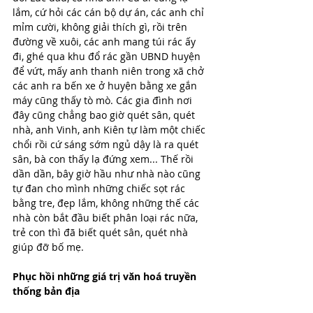
lắm, cứ hỏi các cán bộ dự án, các anh chỉ 
mỉm cười, không giải thích gì, rồi trên 
đường về xuôi, các anh mang túi rác ấy 
đi, ghé qua khu đổ rác gần UBND huyện 
để vứt, mấy anh thanh niên trong xã chở 
các anh ra bến xe ở huyện bằng xe gắn 
máy cũng thấy tò mò. Các gia đình nơi 
đây cũng chẳng bao giờ quét sân, quét 
nhà, anh Vinh, anh Kiên tự làm một chiếc 
chổi rồi cứ sáng sớm ngủ dậy là ra quét 
sân, bà con thấy lạ đứng xem... Thế rồi 
dần dần, bây giờ hầu như nhà nào cũng 
tự đan cho mình những chiếc sọt rác 
bằng tre, đẹp lắm, không những thế các 
nhà còn bắt đầu biết phân loại rác nữa, 
trẻ con thì đã biết quét sân, quét nhà 
giúp đỡ bố mẹ.
Phục hồi những giá trị văn hoá truyền 
thống bản địa