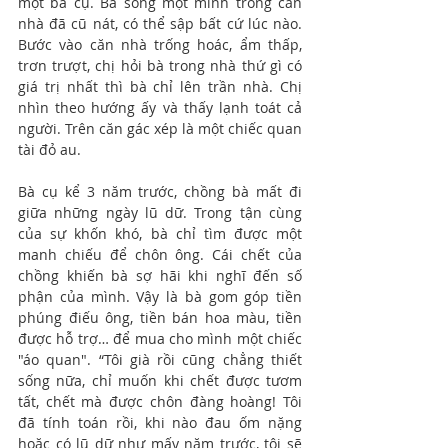
một bà cụ. Bà sống một mình trong căn 
nhà đã cũ nát, có thể sập bất cứ lúc nào. 
Bước vào căn nhà trống hoác, ẩm thấp, 
trơn trượt, chị hỏi bà trong nhà thứ gì có 
giá trị nhất thì bà chỉ lên trần nhà. Chị 
nhìn theo hướng ấy và thấy lạnh toát cả 
người. Trên căn gác xép là một chiếc quan 
tài đỏ au.
Bà cụ kể 3 năm trước, chồng bà mất đi 
giữa những ngày lũ dữ. Trong tận cùng 
của sự khốn khó, bà chỉ tìm được một 
manh chiếu để chôn ông. Cái chết của 
chồng khiến bà sợ hãi khi nghĩ đến số 
phận của mình. Vậy là bà gom góp tiền 
phúng điếu ông, tiền bán hoa màu, tiền 
được hỗ trợ… để mua cho mình một chiếc 
"áo quan". “Tôi già rồi cũng chẳng thiết 
sống nữa, chỉ muốn khi chết được tươm 
tất, chết mà được chôn đàng hoàng! Tôi 
đã tính toán rồi, khi nào đau ốm nặng 
hoặc có lũ dữ như mấy năm trước, tôi sẽ 