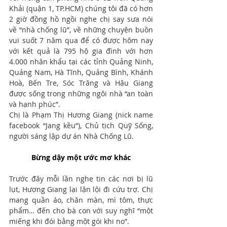
Khải (quận 1, TP.HCM) chúng tôi đã có hơn 
2 giờ đồng hồ ngồi nghe chị say sưa nói 
về “nhà chống lũ”, về những chuyện buồn 
vui suốt 7 năm qua để có được hôm nay 
với kết quả là 795 hộ gia đình với hơn 
4.000 nhân khẩu tại các tỉnh Quảng Ninh, 
Quảng Nam, Hà Tĩnh, Quảng Bình, Khánh 
Hoà, Bến Tre, Sóc Trăng và Hậu Giang 
được sống trong những ngôi nhà “an toàn 
và hạnh phúc”.  
Chị là Phạm Thị Hương Giang (nick name 
facebook “Jang kều”), Chủ tịch Quỹ Sống, 
người sáng lập dự án Nhà Chống Lũ.
Bừng dậy một ước mơ khác
Trước đây mỗi lần nghe tin các nơi bị lũ 
lụt, Hương Giang lại lặn lội đi cứu trợ. Chị 
mang quần áo, chăn màn, mì tôm, thực 
phẩm… đến cho bà con với suy nghĩ “một 
miếng khi đói bằng một gói khi no”.