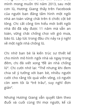
mình mong muốn thì năm 2013, sau một 
cơn lũ, Hương Giang thấy trên Facebook 
của người bạn đăng tấm hình một ngôi 
nhà an toàn vững chãi trên 6 chiếc cột bê 
tông. Chị cất công tìm hiểu mới biết ngôi 
nhà đó đã xây được 11 năm mà vẫn an 
toàn, vững chãi chống chọi với gió mưa, 
bão lũ. Lập tức trong đầu chị nảy ra ý nghĩ 
về một ngôi nhà chống lũ.
Chị nhờ bạn bè là kiến trúc sư thiết kế 
cho mình mô hình ngôi nhà và ngay trong 
đêm, chị đã viết xong “đề án nhà chống 
lũ”. Chị cười nhớ lại: “Thế nhưng khi đem 
chia sẻ ý tưởng với bạn bè, nhiều người 
cười cho rằng tôi quá viễn vông, có người 
còn xem tôi là “trẻ trâu”, suy nghĩ đơn 
giản”.
Nhưng Hương Giang vẫn quyết tâm theo 
đuổi và cuối cùng thì mọi người, kể cả 