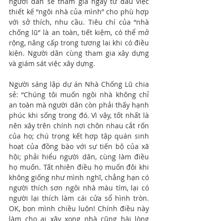
người dân sẽ tham gia ngay từ đầu việc 
thiết kế “ngôi nhà của mình” cho phù hợp 
với sở thích, nhu cầu. Tiêu chí của “nhà 
chống lũ” là an toàn, tiết kiệm, có thể mở 
rộng, nâng cấp trong tương lai khi có điều 
kiện. Người dân cùng tham gia xây dựng 
và giám sát việc xây dựng.
Người sáng lập dự án Nhà Chống Lũ chia 
sẻ: “Chúng tôi muốn ngôi nhà không chỉ 
an toàn mà người dân còn phải thấy hạnh 
phúc khi sống trong đó. Vì vậy, tốt nhất là 
nên xây trên chính nơi chôn nhau cắt rốn 
của họ; chú trọng kết hợp tập quán sinh 
hoạt của đồng bào với sự tiến bộ của xã 
hội; phải hiểu người dân, cùng làm điều 
họ muốn. Tất nhiên điều họ muốn đôi khi 
không giống như mình nghĩ, chẳng hạn có 
người thích sơn ngôi nhà màu tím, lại có 
người lại thích làm cái cửa sổ hình tròn. 
OK, bọn mình chiều luôn! Chính điều này 
làm cho ai xây xong nhà cũng hài lòng 