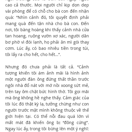
cao cả thước. Mọi người chỉ kịp dọn dẹp 
vài phòng để có chỗ cho bà con đến nhận 
quà: “Nhìn cảnh đó, tôi quyết định phải 
mang quà đến tận nhà cho bà con. Đến 
nơi, tôi bàng hoàng khi thấy cảnh nhà cửa 
tan hoang, ruộng vườn xơ xác, người dân 
bơ phờ vì đói lạnh, họ phải ăn mì gói thay 
cơm. Lúc ấy, có bao nhiêu tiền trong túi, 
tôi lấy ra cho hết, cho hết…”.
Nhưng đó chưa phải là tất cả. “Cảnh 
tượng khiến tôi ám ảnh mãi là hình ảnh 
một người đàn ông đứng thất thần trước 
ngôi nhà đổ nát với mớ nồi xoong sứt mẻ, 
trên tay ôm chặt bức hình thờ. Tôi gọi mãi 
mà ông không hề nghe thấy. Cảm giác của 
tôi lúc đó thật kỳ lạ, tưởng chừng như con 
người trước mặt mình không thuộc về thế 
giới hiện tại. Có thể nỗi đau quá lớn vì 
mất mát đã khiến ông bị “đông cứng”. 
Ngay lúc ấy, trong tôi bừng lên một ý nghĩ: 