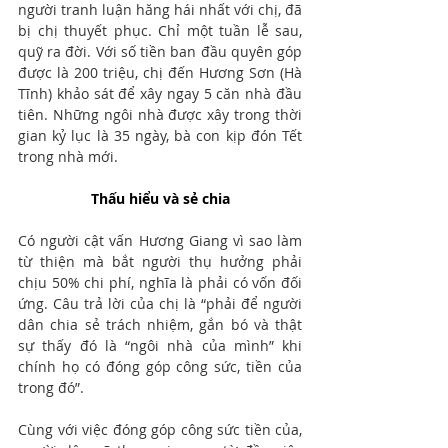
người tranh luận hăng hái nhất với chị, đã 
bị chị thuyết phục. Chỉ một tuần lễ sau, 
quỹ ra đời. Với số tiền ban đầu quyên góp 
được là 200 triệu, chị đến Hương Sơn (Hà 
Tĩnh) khảo sát để xây ngay 5 căn nhà đầu 
tiên. Những ngôi nhà được xây trong thời 
gian kỷ lục là 35 ngày, bà con kịp đón Tết 
trong nhà mới.
Thấu hiểu và sẻ chia
Có người cật vấn Hương Giang vì sao làm 
từ thiện mà bắt người thụ hưởng phải 
chịu 50% chi phí, nghĩa là phải có vốn đối 
ứng. Câu trả lời của chị là “phải để người 
dân chia sẻ trách nhiệm, gắn bó và thật 
sự thấy đó là “ngôi nhà của mình” khi 
chính họ có đóng góp công sức, tiền của 
trong đó”.
Cùng với việc đóng góp công sức tiền của, 