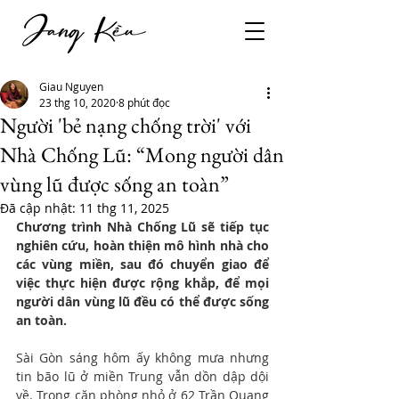
Giau Nguyen
23 thg 10, 2020
8 phút đọc
Người 'bẻ nạng chống trời' với
Nhà Chống Lũ: “Mong người dân
vùng lũ được sống an toàn”
Đã cập nhật:
11 thg 11, 2025
Chương trình Nhà Chống Lũ sẽ tiếp tục 
nghiên cứu, hoàn thiện mô hình nhà cho 
các vùng miền, sau đó chuyển giao để 
việc thực hiện được rộng khắp, để mọi 
người dân vùng lũ đều có thể được sống 
an toàn.
Sài Gòn sáng hôm ấy không mưa nhưng 
tin bão lũ ở miền Trung vẫn dồn dập dội 
về. Trong căn phòng nhỏ ở 62 Trần Quang 