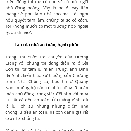
triệu đồng thì mẹ của họ sẽ có một ngôi 
nhà đàng hoàng. Vậy là họ đi vay tiền 
mang về phụ làm nhà cho mẹ. Tôi nghĩ 
nếu quyết tâm làm, chúng ta sẽ có cách. 
Tôi không muốn có một trường hợp ngoại 
lệ, du di nào”.
Lan tỏa nhà an toàn, hạnh phúc
Trong khi cuộc trò chuyện của Hương 
Giang với chúng tôi đang diễn ra ở Sài 
Gòn thì từ tâm lũ miền Trung, anh Đinh 
Bá Vinh, kiến trúc sư trưởng của Chương 
trình Nhà Chống Lũ, báo tin ở Quảng 
Nam, những hộ dân có nhà chống lũ hoàn 
toàn chủ động trong việc đối phó với mưa 
lũ. Tất cả đều an toàn. Ở Quảng Bình, dù 
là lũ lịch sử nhưng những điểm nhà 
chống lũ đều an toàn, bà con đánh giá rất 
cao nhà chống lũ.
“Chúng tôi sẽ tiếp tục nghiên cứu, hoàn 