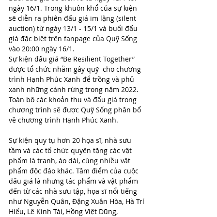
ngày 16/1. Trong khuôn khổ của sự kiện 
sẽ diễn ra phiên đấu giá im lặng (silent 
auction) từ ngày 13/1 - 15/1 và buổi đấu 
giá đặc biệt trên fanpage của Quỹ Sống 
vào 20:00 ngày 16/1. 
Sự kiện đấu giá “Be Resilient Together” 
được tổ chức nhằm gây quỹ  cho chương 
trình Hạnh Phúc Xanh để trồng và phủ 
xanh những cánh rừng trong năm 2022. 
Toàn bộ các khoản thu và đấu giá trong 
chương trình sẽ được Quỹ Sống phân bổ 
về chương trình Hạnh Phúc Xanh. 
Sự kiện quy tụ hơn 20 họa sĩ, nhà sưu 
tầm và các tổ chức quyên tặng các vật 
phẩm là tranh, áo dài, cùng nhiều vật 
phẩm độc đáo khác. Tâm điểm của cuộc 
đấu giá là những tác phẩm và vật phẩm 
đến từ các nhà sưu tập, họa sĩ nổi tiếng 
như Nguyễn Quân, Đặng Xuân Hòa, Hà Trí 
Hiếu, Lê Kinh Tài, Hồng Việt Dũng, 