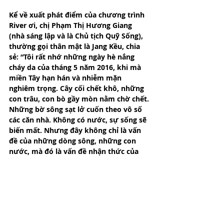
Kể về xuất phát điểm của chương trình 
River ơi, chị Phạm Thị Hương Giang 
(nhà sáng lập và là Chủ tịch Quỹ Sống), 
thường gọi thân mật là Jang Kều, chia 
sẻ: “Tôi rất nhớ những ngày hè nắng 
cháy da của tháng 5 năm 2016, khi mà 
miền Tây hạn hán và nhiễm mặn 
nghiêm trọng. Cây cối chết khô, những 
con trâu, con bò gầy mòn nằm chờ chết. 
Những bờ sông sạt lở cuốn theo vô số 
các căn nhà. Không có nước, sự sống sẽ 
biến mất. Nhưng đây không chỉ là vấn 
đề của những dòng sông, những con 
nước, mà đó là vấn đề nhận thức của 
con người. Khi nào con người hiểu để 
không phá rừng, không làm thuỷ điện, 
không hút cát ở sông, thì chúng ta sẽ 
bảo vệ được những mạch nước ngầm, 
những dòng sông, và giữ được đất, bảo 
vệ sự sống của con người. Năm đó, tôi 