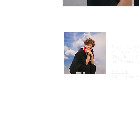
​Jang Kều -
Đây là blog cá n
và sáng tạo của
đồng, kinh nghi
tâm đến blog củ
Giới thiệu
​Xem tất cả bài v