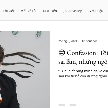
Tôi viết
Viết về tôi
Đi & Đến
JK. Advisory
Giới thiệu
25 thg 6, 2024
10 phút đọc
😔 Confession: Tôi
sai lầm, những ngô
“…Chỉ biết rằng mình đã vô c
sau khi từ bỏ con đường “gray