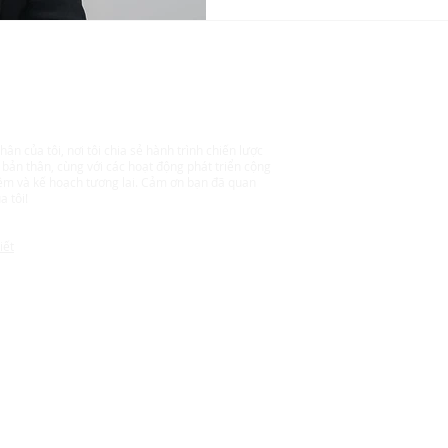
 Chuyên gia Tư vấn Chiến lược
hân của tôi, nơi tôi chia sẻ hành trình chiến lược
 bản thân, cùng với các hoạt động phát triển cộng
ệm và kế hoạch tương lai. Cảm ơn bạn đã quan
a tôi!
iết