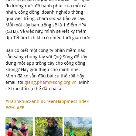
đo lường mức độ hạnh phúc của mỗi cá 
nhân, cộng đồng, doanh nghiệp thông 
qua việc trồng, chăm sóc và bảo vệ cây. 
Mỗi một cây bạn trồng sẽ là 1 điểm HPX 
(G.H.I). Về việc này, mình sẽ viết kỹ thêm 
dịp Tết âm lịch khi có nhiều thời gian hơn.
Bạn có biết một công ty phần mềm nào 
sẵn sàng chung tay với Quỹ Sống để xây 
dựng một app trồng cây cho cộng đồng 
không? Hãy giới thiệu cho mình nhé. 
Mình đã có sẵn đầu bài cụ thể rồi! Hãy 
email tới 
giang.pham@song.org.vn
. Mình 
sẽ trao đổi cụ thể đầu bài ạ!
#HanhPhucXanh
#GreenHappinessIndex
#GHI
#EF