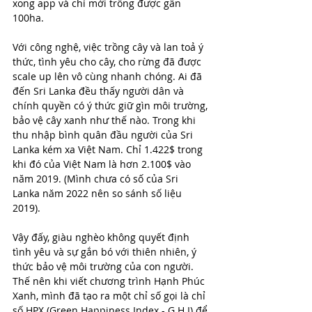
xong app và chỉ mới trồng được gần 
100ha. 
Với công nghệ, việc trồng cây và lan toả ý 
thức, tình yêu cho cây, cho rừng đã được 
scale up lên vô cùng nhanh chóng. Ai đã 
đến Sri Lanka đều thấy người dân và 
chính quyền có ý thức giữ gìn môi trường, 
bảo vệ cây xanh như thế nào. Trong khi 
thu nhập bình quân đầu người của Sri 
Lanka kém xa Việt Nam. Chỉ 1.422$ trong 
khi đó của Việt Nam là hơn 2.100$ vào 
năm 2019. (Mình chưa có số của Sri 
Lanka năm 2022 nên so sánh số liệu 
2019). 
Vậy đấy, giàu nghèo không quyết định 
tình yêu và sự gắn bó với thiên nhiên, ý 
thức bảo vệ môi trường của con người. 
Thế nên khi viết chương trình Hạnh Phúc 
Xanh, mình đã tạo ra một chỉ số gọi là chỉ 
số HPX (Green Happiness Index - G.H.I) để 