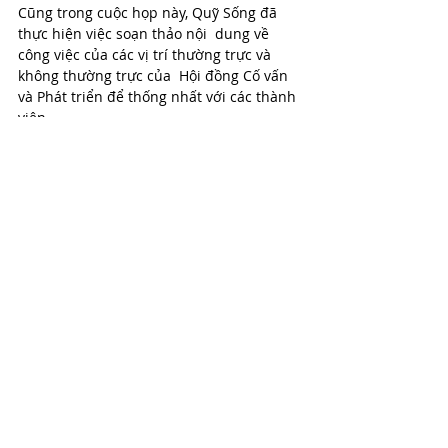
Cũng trong cuộc họp này, Quỹ Sống đã 
thực hiện việc soạn thảo nội  dung về 
công việc của các vị trí thường trực và 
không thường trực của  Hội đồng Cố vấn 
và Phát triển để thống nhất với các thành 
viên.
Quỹ Sống xin được cập nhật danh sách 
Hội đồng Cố vấn và Phát triển năm 2022 
tại đây
*Nguồn tin và ảnh: Quỹ Sống 
(https://song.org.vn) 
Sống Foundation
Cộng đồng
Hỗ trợ cộng đồng
chung tay
Nhà Chống Lũ
Phát triển cộng đồng
Hạnh Phúc Xanh
Gây Quỹ
River Ơi
Làng Hạnh Phúc
Phát triển Cộng đồng
Đi & Đến