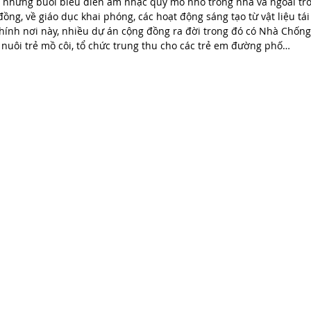
, những buổi biểu diễn âm nhạc quy mô nhỏ trong nhà và ngoài trờ
đồng, về giáo dục khai phóng, các hoạt động sáng tạo từ vật liệu tái
hính nơi này, nhiều dự án cộng đồng ra đời trong đó có Nhà Chống
nuôi trẻ mồ côi, tổ chức trung thu cho các trẻ em đường phố… 