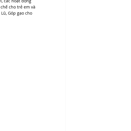
i, các hoạt động 
 chế cho trẻ em và 
 Lũ, Góp gạo cho 