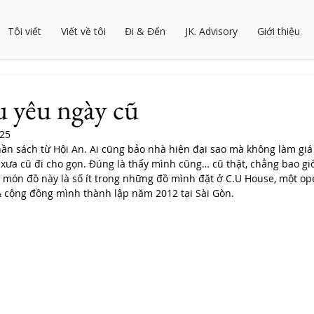
Tôi viết
Viết về tôi
Đi & Đến
JK. Advisory
Giới thiệu
 yêu ngày cũ
025
n sách từ Hội An. Ai cũng bảo nhà hiện đại sao mà không làm giá 
ưa cũ đi cho gọn. Đúng là thấy mình cũng… cũ thật, chẳng bao gi
 món đồ này là số ít trong những đồ mình đặt ở C.U House, một o
& cộng đồng mình thành lập năm 2012 tại Sài Gòn. 