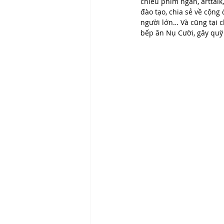
chiếu phim ngắn, arttalk
đào tạo, chia sẻ về cộng 
người lớn… Và cũng tại c
bếp ăn Nụ Cười, gây quỹ 