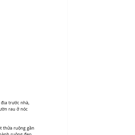
địa trước nhà, 
vườn rau ở nóc 
ột thửa ruộng gần 
thành ruộng đẹp 