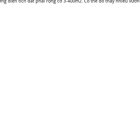
ởng diện tích đất phải rộng cỡ 3-400m2. Có thể do thấy nhiều vườ