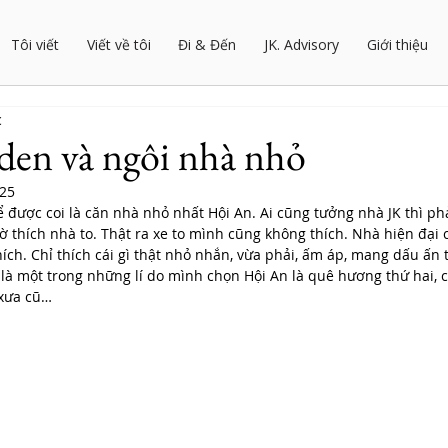
Tôi viết
Viết về tôi
Đi & Đến
JK. Advisory
Giới thiệu
c
den và ngôi nhà nhỏ
025
hể được coi là căn nhà nhỏ nhất Hội An. Ai cũng tưởng nhà JK thì ph
ờ thích nhà to. Thật ra xe to mình cũng không thích. Nhà hiện đại 
ích. Chỉ thích cái gì thật nhỏ nhắn, vừa phải, ấm áp, mang dấu ấn t
 là một trong những lí do mình chọn Hội An là quê hương thứ hai, 
 xưa cũ… 