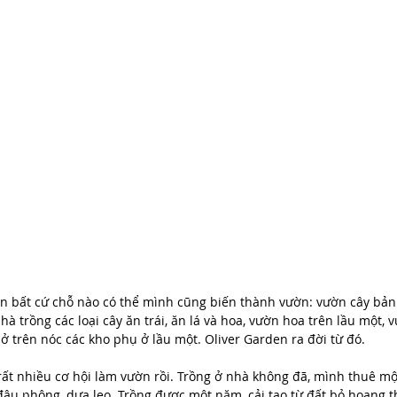
n bất cứ chỗ nào có thể mình cũng biến thành vườn: vườn cây bản 
hà trồng các loại cây ăn trái, ăn lá và hoa, vườn hoa trên lầu một, 
ở trên nóc các kho phụ ở lầu một. Oliver Garden ra đời từ đó.
 rất nhiều cơ hội làm vườn rồi. Trồng ở nhà không đã, mình thuê m
 đậu phộng, dưa leo. Trồng được một năm, cải tạo từ đất bỏ hoang 