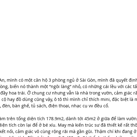
An, mình có một căn hộ 3 phòng ngủ ở Sài Gòn, mình đã quyết định 
òng, biến nó thành một “ngôi làng” nhỏ, có những cái lều với các tấ
đầy hoa trái. Ở chung cư nhưng vẫn là nhà trong vườn, cảm giác rấ
cộ hay đồ dùng cũng vậy, ô tô thì mình chỉ thích mini, đặc biệt là m
, đèn, bàn ghế, tủ sách, điện thoại, nhạc cụ vv đều cổ.
àm trên tổng diện tích 178.9m2, dành tới 45m2 ở giữa để làm vườn
ện tích còn lại để ở bé xíu. May mà kiến trúc sư đã thiết kế rất th
ết nối, cảm giác vô cùng rộng rãi mà gần gũi. Thậm chí khi đang 