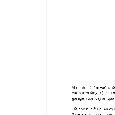
Vì mình mê làm vườn, nê
vườn treo tầng trệt sau n
garage, vườn cây ăn quả 
Tất nhiên là ở Hội An có
2 sào để trồng rau, hoa,