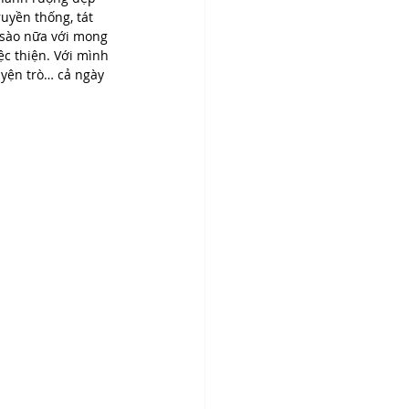
ruyền thống, tát 
 sào nữa với mong 
c thiện. Với mình 
yện trò… cả ngày 