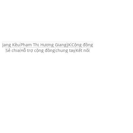
Jang Kều
Phạm Thị Hương Giang
JK
Cộng đồng
Sẻ chia
Hỗ trợ cộng đồng
chung tay
Kết nối
Phát triển cộng đồng
Thiên tai
Gây Quỹ
River Ơi
CSV
Sống Foundaation
Chủ doanh nghiệp
branding
Đi & Đến
Kinh doanh - Thương hiệu - Bền vững
Phát triển Cộng đồng
Xem tất cả