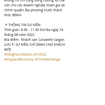
không chỉ chỉ cộng đồng hưởng lợi mà 
còn cho các doanh nghiệp tham gia và 
chính quyền địa phương trước thách 
thức BĐKH.
📌 THÔNG TIN SỰ KIỆN:
Thời gian: 8:30 - 11:30 thứ Ba ngày 16 
tháng 08 năm 2022
Địa điểm:  Khách sạn Caravelle Saigon  
LƯU Ý: SỰ KIỆN CHỈ DÀNH CHO KHÁCH 
MỜI. 
#SốngFoundation
; 
#CSV22
; 
#ImpaactBusiness
; 
#Climatechange