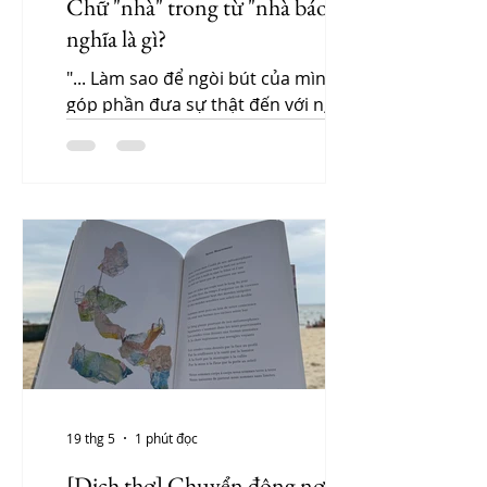
Chữ "nhà" trong từ "nhà báo" có
nghĩa là gì?
"... Làm sao để ngòi bút của mình
góp phần đưa sự thật đến với người
dân, để họ hiểu và ủng hộ những
chính sách đúng đắn, bền vững,
nhưng cũng đồng thời giúp họ nhận
ra bản chất của sự thật ở những "dự-
án-phát-triển-bề-ngoài"..."
19 thg 5
1 phút đọc
[Dịch thơ] Chuyển động nơi