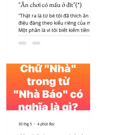
"Ăn chơi có mấu ở đít"(*)
"Thật ra là từ bé tôi đã thích ăn chơi,
điệu đàng theo kiểu riêng của mình.
Một phần là vì tôi biết kiếm tiền quá
sớm từ hồi mầm non. Bạn nào mà
đã đọc tập truyện "Tuổi thơ lắm
chuyện buồn cười" của tôi sẽ biết rõ
chuyện này..."
30 thg 5
4 phút đọc