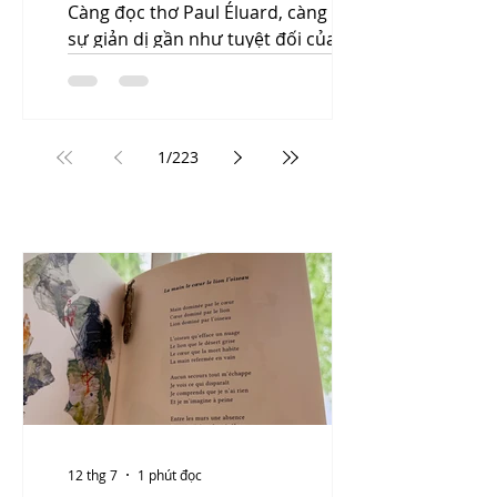
Càng đọc thơ Paul Éluard, càng thích
sự giản dị gần như tuyệt đối của
ông. Trong thơ ông, câu chữ phẳng,
lạnh, gần như không biểu cảm, để
hình ảnh tự phát sáng. Sự u buồn,
bất lực của bài thơ này khiến tôi rất
1
/
223
đồng cảm. Nó giống như tâm trạng
của rất nhiều tri thức hiện thời,
trong đó có tôi.
12 thg 7
1 phút đọc