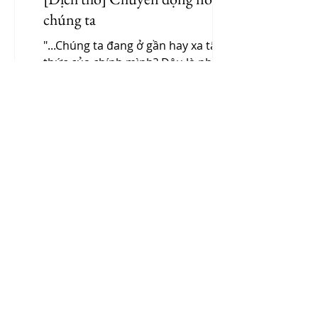
chúng ta
"...Chúng ta đang ở gần hay xa tâm
thức của chính mình? Đâu là những
giới hạn, những cội rễ, những mục
tiêu của ta?..."
10 thg 5
2 phút đọc
[Dịch thơ] Vượt thời gian