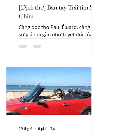
[Dịch thơ] Bàn tay Trái tim Sư tử
Chim
Càng đọc thơ Paul Éluard, càng thích
sự giản dị gần như tuyệt đối của
ông. Trong thơ ông, câu chữ phẳng,
lạnh, gần như không biểu cảm, để
hình ảnh tự phát sáng. Sự u buồn,
bất lực của bài thơ này khiến tôi rất
đồng cảm. Nó giống như tâm trạng
của rất nhiều tri thức hiện thời,
trong đó có tôi.
29 thg 6
6 phút đọc