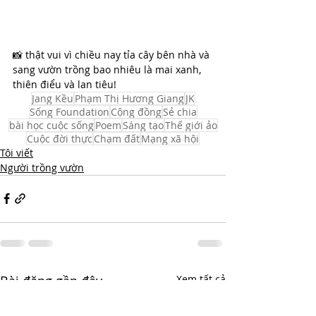
📸 thật vui vì chiều nay tỉa cây bên nhà và 
sang vườn trồng bao nhiêu là mai xanh, 
thiên điểu và lan tiêu!
Jang Kều
Phạm Thị Hương Giang
JK
Sống Foundation
Cộng đồng
Sẻ chia
bài học cuộc sống
Poem
Sáng tạo
Thế giới ảo
Cuộc đời thực
Chạm đất
Mạng xã hội
Tôi viết
Người trồng vườn
Bài đăng gần đây
Xem tất cả