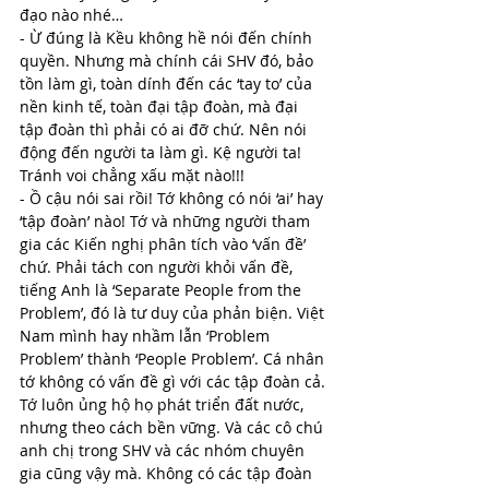
đạo nào nhé…
- Ừ đúng là Kều không hề nói đến chính 
quyền. Nhưng mà chính cái SHV đó, bảo 
tồn làm gì, toàn dính đến các ‘tay to’ của 
nền kinh tế, toàn đại tập đoàn, mà đại 
tập đoàn thì phải có ai đỡ chứ. Nên nói 
động đến người ta làm gì. Kệ người ta! 
Tránh voi chẳng xấu mặt nào!!!
- Ồ cậu nói sai rồi! Tớ không có nói ‘ai’ hay 
‘tập đoàn’ nào! Tớ và những người tham 
gia các Kiến nghị phân tích vào ‘vấn đề’ 
chứ. Phải tách con người khỏi vấn đề, 
tiếng Anh là ‘Separate People from the 
Problem’, đó là tư duy của phản biện. Việt 
Nam mình hay nhầm lẫn ‘Problem 
Problem’ thành ‘People Problem’. Cá nhân 
tớ không có vấn đề gì với các tập đoàn cả. 
Tớ luôn ủng hộ họ phát triển đất nước, 
nhưng theo cách bền vững. Và các cô chú 
anh chị trong SHV và các nhóm chuyên 
gia cũng vậy mà. Không có các tập đoàn 