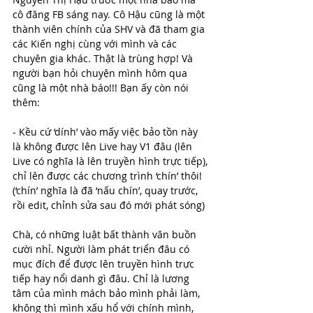
cô đăng FB sáng nay. Cô Hậu cũng là một 
thành viên chính của SHV và đã tham gia 
các Kiến nghị cùng với mình và các 
chuyên gia khác. Thật là trùng hợp! Và 
người bạn hỏi chuyện mình hôm qua 
cũng là một nhà báo!!! Bạn ấy còn nói 
thêm:
- Kều cứ ‘dính’ vào mấy việc bảo tồn này 
là không được lên Live hay V1 đâu (lên 
Live có nghĩa là lên truyền hình trực tiếp), 
chỉ lên được các chương trình ‘chín’ thôi! 
(‘chín’ nghĩa là đã ‘nấu chín’, quay trước, 
rồi edit, chỉnh sửa sau đó mới phát sóng)
Chà, có những luật bất thành văn buồn 
cười nhỉ. Người làm phát triển đâu có 
mục đích để được lên truyền hình trực 
tiếp hay nổi danh gì đâu. Chỉ là lương 
tâm của mình mách bảo mình phải làm, 
không thì mình xấu hổ với chính mình, 