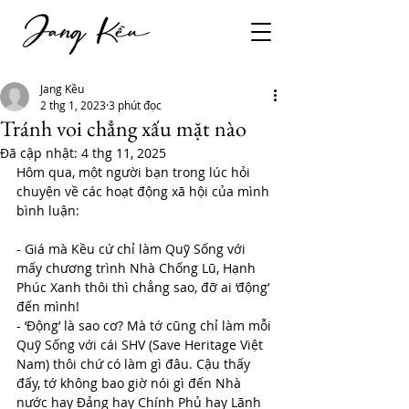
Jang Kều
2 thg 1, 2023
3 phút đọc
Tránh voi chẳng xấu mặt nào
Đã cập nhật:
4 thg 11, 2025
Hôm qua, một người bạn trong lúc hỏi 
chuyện về các hoạt động xã hội của mình 
bình luận:
- Giá mà Kều cứ chỉ làm Quỹ Sống với 
mấy chương trình Nhà Chống Lũ, Hạnh 
Phúc Xanh thôi thì chẳng sao, đỡ ai ‘động’ 
đến mình!
- ‘Động’ là sao cơ? Mà tớ cũng chỉ làm mỗi 
Quỹ Sống với cái SHV (Save Heritage Việt 
Nam) thôi chứ có làm gì đâu. Cậu thấy 
đấy, tớ không bao giờ nói gì đến Nhà 
nước hay Đảng hay Chính Phủ hay Lãnh 