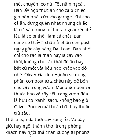
một chuyến leo núi Tết năm ngoái. 
Bạn lấy hộp thức ăn cho cá ở chiếc 
giá bên phải cửa vào garage. Khi cho 
cá ăn, đừng quên nhặt những chiếc 
lá rơi vào trong bể bỏ ra ngoài kẻo để 
lâu lá sẽ bị thối, làm cá chết. Bạn 
cũng sẽ thấy 2 chậu ủ phân compost 
ngay gốc cây bàng Đài Loan. Bạn nhớ 
chỉ cho rác là thân hay lá cây vào 
thôi, không cho rác thải đồ ăn hay 
bất cứ một vật liệu nào khác vào đó 
nhé. Oliver Garden Hội An sẽ dùng 
phân compost từ 2 chậu này để bón 
cho cây trong vườn. Mọi phân bón và 
thuốc bảo vệ cây cối trong vườn đều 
là hữu cơ, xanh, sạch, không bao giờ 
Oliver Garden xài hoá chất hay thuốc 
trừ sâu.
Thế là bạn đã tưới cây xong rồi. Và bây 
giờ, hay ngồi thảnh thơi trong phòng 
khách hay ngồi thả chân xuống từ phòng 