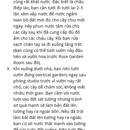
cũng rất khát nước. Đặc biệt là chậu 
điệp lào, bạn cần tưới đi tưới lại 2-3 
lần xăm xắp nước để nước ngấm 
toàn bộ đất mới đủ cho cây chịu một 
ngày. Hãy phun nước tắm rửa cho 
các cây sau khi đã cung cấp đủ độ 
ẩm cho các chậu cây. Rồi bạn rửa 
sạch chân tay và đi xuống tầng trệt. 
(Bạn cũng có thể tưới vườn này đầu 
tiên và vườn hoa trước Rose Garden 
Room sau đó).
Khi xuống dưới nhà, bạn nên tưới 
vườn đứng (vertical garden) ngay sau 
phòng studio trước vì vườn này rất 
nhỏ, các cây dễ chăm sóc, không mất 
nhiều thời gian. Bạn cầm vòi nước 
tưới vào đất sát tường nhưng tránh 
xịt quá mạnh sẽ làm bắn đất lên 
tường hay ra ngoài bồn. Nếu đã trót 
làm bắt đất lên tường hay ra ngoài, 
bạn cứ xịt nước thật mạnh vào tường 
để rửa luôn đất xuống. Nên tưới đều 