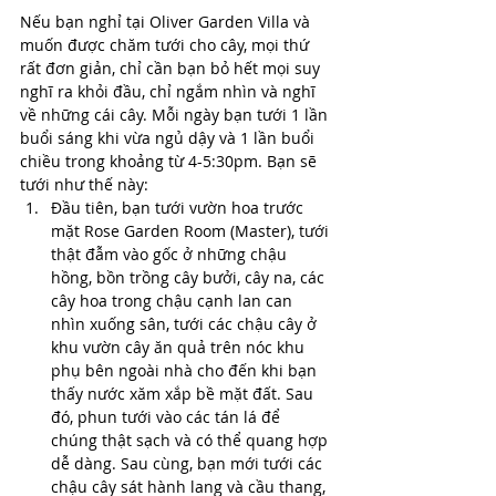
Nếu bạn nghỉ tại Oliver Garden Villa và 
muốn được chăm tưới cho cây, mọi thứ 
rất đơn giản, chỉ cần bạn bỏ hết mọi suy 
nghĩ ra khỏi đầu, chỉ ngắm nhìn và nghĩ 
về những cái cây. Mỗi ngày bạn tưới 1 lần 
buổi sáng khi vừa ngủ dậy và 1 lần buổi 
chiều trong khoảng từ 4-5:30pm. Bạn sẽ 
tưới như thế này:
Đầu tiên, bạn tưới vườn hoa trước 
mặt Rose Garden Room (Master), tưới 
thật đẫm vào gốc ở những chậu 
hồng, bồn trồng cây bưởi, cây na, các 
cây hoa trong chậu cạnh lan can 
nhìn xuống sân, tưới các chậu cây ở 
khu vườn cây ăn quả trên nóc khu 
phụ bên ngoài nhà cho đến khi bạn 
thấy nước xăm xắp bề mặt đất. Sau 
đó, phun tưới vào các tán lá để 
chúng thật sạch và có thể quang hợp 
dễ dàng. Sau cùng, bạn mới tưới các 
chậu cây sát hành lang và cầu thang, 