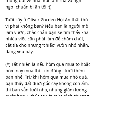
thững bơi về nhà. Rồi tắm rửa và nghỉ 
ngơi chuẩn bị ăn tối ;))
Tưới cây ở Oliver Garden Hội An thật thú 
vị phải không bạn? Nếu bạn là người mê 
làm vườn, chắc chắn bạn sẽ tìm thấy khá 
nhiều việc cần phải làm để chăm chút, 
cắt tỉa cho những “chiếc” vườn nhỏ nhắn, 
đáng yêu này.
(*) Tất nhiên là nếu hôm qua mưa to hoặc 
hôm nay mưa thì…xin đừng…tưới thêm 
bạn nhé. Trừ khi hôm qua mưa nhỏ quá, 
bạn thấy đất dưới gốc cây không còn ẩm, 
thì bạn vẫn tưới nha, nhưng giảm lượng 
nước hơn 1 chút so với mức bình thường 
(mà vườn vừa mô tả cho bạn).