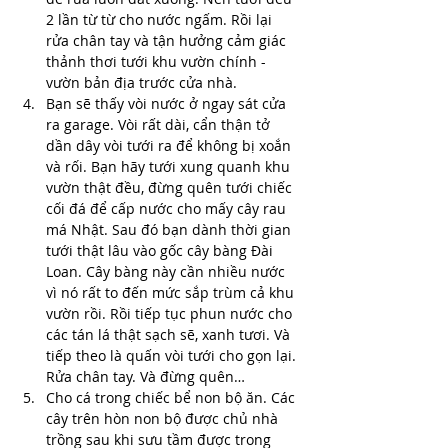
2 lần từ từ cho nước ngấm. Rồi lại 
rửa chân tay và tận hưởng cảm giác 
thảnh thơi tưới khu vườn chính - 
vườn bản địa trước cửa nhà.
Bạn sẽ thấy vòi nước ở ngay sát cửa 
ra garage. Vòi rất dài, cẩn thận tở 
dần dây vòi tưới ra để không bị xoắn 
và rối. Bạn hãy tưới xung quanh khu 
vườn thật đều, đừng quên tưới chiếc 
cối đá để cấp nước cho mấy cây rau 
má Nhật. Sau đó bạn dành thời gian 
tưới thật lâu vào gốc cây bàng Đài 
Loan. Cây bàng này cần nhiều nước 
vì nó rất to đến mức sắp trùm cả khu 
vườn rồi. Rồi tiếp tục phun nước cho 
các tán lá thật sạch sẽ, xanh tươi. Và 
tiếp theo là quấn vòi tưới cho gọn lại. 
Rửa chân tay. Và đừng quên…
Cho cá trong chiếc bể non bộ ăn. Các 
cây trên hòn non bộ được chủ nhà 
trồng sau khi sưu tầm được trong 