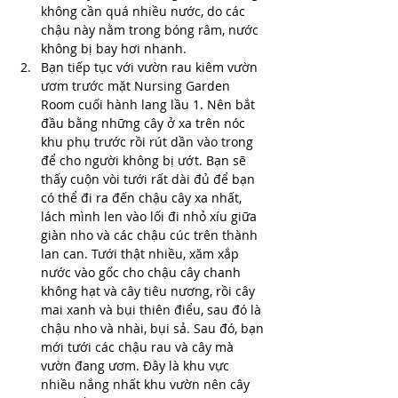
không cần quá nhiều nước, do các 
chậu này nằm trong bóng râm, nước 
không bị bay hơi nhanh.
Bạn tiếp tục với vườn rau kiêm vườn 
ươm trước mặt Nursing Garden 
Room cuối hành lang lầu 1. Nên bắt 
đầu bằng những cây ở xa trên nóc 
khu phụ trước rồi rút dần vào trong 
để cho người không bị ướt. Bạn sẽ 
thấy cuộn vòi tưới rất dài đủ để bạn 
có thể đi ra đến chậu cây xa nhất, 
lách mình len vào lối đi nhỏ xíu giữa 
giàn nho và các chậu cúc trên thành 
lan can. Tưới thật nhiều, xăm xắp 
nước vào gốc cho chậu cây chanh 
không hạt và cây tiêu nương, rồi cây 
mai xanh và bụi thiên điểu, sau đó là 
chậu nho và nhài, bụi sả. Sau đó, bạn 
mới tưới các chậu rau và cây mà 
vườn đang ươm. Đây là khu vực 
nhiều nắng nhất khu vườn nên cây 