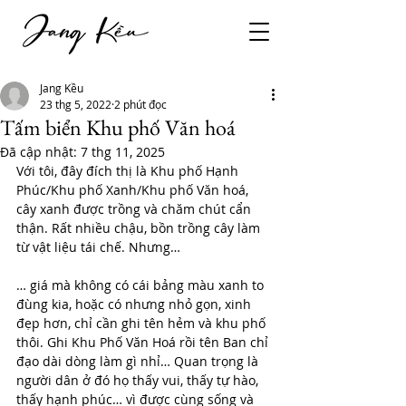
Jang Kều
23 thg 5, 2022
2 phút đọc
Tấm biển Khu phố Văn hoá
Đã cập nhật:
7 thg 11, 2025
Với tôi, đây đích thị là Khu phố Hạnh 
Phúc/Khu phố Xanh/Khu phố Văn hoá, 
cây xanh được trồng và chăm chút cẩn 
thận. Rất nhiều chậu, bồn trồng cây làm 
từ vật liệu tái chế. Nhưng… 
… giá mà không có cái bảng màu xanh to 
đùng kia, hoặc có nhưng nhỏ gọn, xinh 
đẹp hơn, chỉ cần ghi tên hẻm và khu phố 
thôi. Ghi Khu Phố Văn Hoá rồi tên Ban chỉ 
đạo dài dòng làm gì nhỉ… Quan trọng là 
người dân ở đó họ thấy vui, thấy tự hào, 
thấy hạnh phúc… vì được cùng sống và 