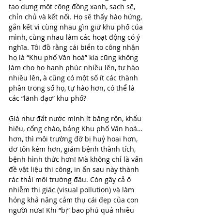
tạo dựng một cộng đồng xanh, sạch sẽ, 
chỉn chủ và kết nối. Họ sẽ thấy hào hứng, 
gắn kết vì cùng nhau gìn giữ khu phố của 
mình, cùng nhau làm các hoạt động có ý 
nghĩa. Tôi đồ rằng cái biển to công nhận 
họ là “Khu phố Văn hoá” kia cũng không 
làm cho họ hạnh phúc nhiều lên, tự hào 
nhiều lên, à cũng có một số ít các thành 
phần trong số họ, tự hào hơn, có thể là 
các “lãnh đạo” khu phố?
Giá như đất nước mình ít băng rôn, khẩu 
hiệu, cổng chào, bảng Khu phố Văn hoá… 
hơn, thì môi trường đỡ bị huỷ hoại hơn, 
đỡ tốn kém hơn, giảm bệnh thành tích, 
bệnh hình thức hơn! Mà không chỉ là vấn 
đề vật liệu thi công, in ấn sau này thành 
rác thải môi trường đâu. Còn gây cả ô 
nhiễm thị giác (visual pollution) và làm 
hỏng khả năng cảm thụ cái đẹp của con 
người nữa! Khi “bị” bao phủ quá nhiều 