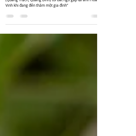
“Mùa lũ năm 2016, cùng team NCL tới xã Cảnh Hoá
(Quảng Trạch, Quảng Bình) tôi bất ngờ gặp lại anh Hoàng
Vinh khi đang đến thăm một gia đình”