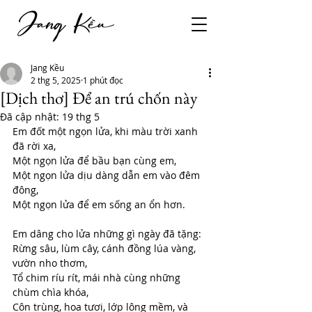
Jang Kều
2 thg 5, 2025
1 phút đọc
[Dịch thơ] Để an trú chốn này
Đã cập nhật:
19 thg 5
Em đốt một ngọn lửa, khi màu trời xanh 
đã rời xa,
Một ngọn lửa để bầu bạn cùng em,
Một ngọn lửa dịu dàng dẫn em vào đêm 
đông,
Một ngọn lửa để em sống an ổn hơn.
Em dâng cho lửa những gì ngày đã tặng:
Rừng sâu, lùm cây, cánh đồng lúa vàng, 
vườn nho thơm,
Tổ chim ríu rít, mái nhà cùng những 
chùm chìa khóa,
Côn trùng, hoa tươi, lớp lông mềm, và 