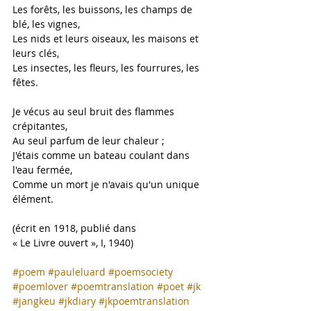
Les forêts, les buissons, les champs de 
blé, les vignes,
Les nids et leurs oiseaux, les maisons et 
leurs clés,
Les insectes, les fleurs, les fourrures, les 
fêtes.
Je vécus au seul bruit des flammes 
crépitantes,
Au seul parfum de leur chaleur ;
J'étais comme un bateau coulant dans 
l'eau fermée,
Comme un mort je n'avais qu'un unique 
élément.
(écrit en 1918, publié dans
« Le Livre ouvert », I, 1940)
#poem
#pauleluard
#poemsociety
#poemlover
#poemtranslation
#poet
#jk
#jangkeu
#jkdiary
#jkpoemtranslation